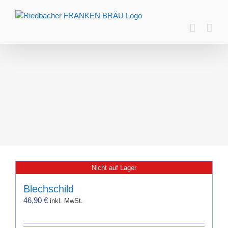
Zum
Inhalt
springen
Nicht auf Lager
Blechschild
46,90
€
inkl. MwSt.