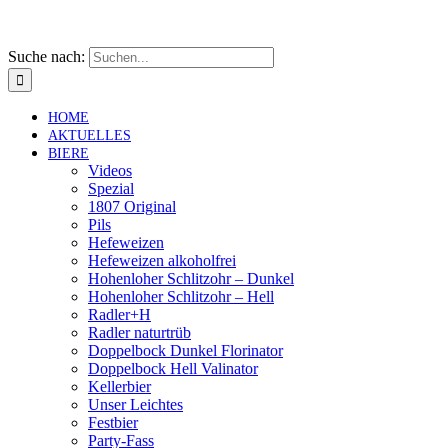
Suche nach:
HOME
AKTUELLES
BIERE
Videos
Spezial
1807 Original
Pils
Hefeweizen
Hefeweizen alkoholfrei
Hohenloher Schlitzohr – Dunkel
Hohenloher Schlitzohr – Hell
Radler+H
Radler naturtrüb
Doppelbock Dunkel Florinator
Doppelbock Hell Valinator
Kellerbier
Unser Leichtes
Festbier
Party-Fass