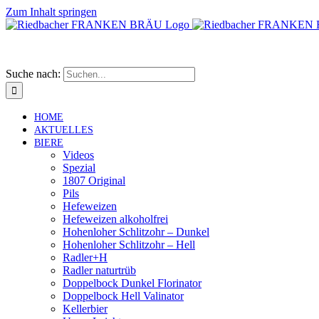
Zum Inhalt springen
Suche nach:
HOME
AKTUELLES
BIERE
Videos
Spezial
1807 Original
Pils
Hefeweizen
Hefeweizen alkoholfrei
Hohenloher Schlitzohr – Dunkel
Hohenloher Schlitzohr – Hell
Radler+H
Radler naturtrüb
Doppelbock Dunkel Florinator
Doppelbock Hell Valinator
Kellerbier