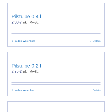
weist
Produktseite
mehrere
gewählt
Varianten
werden
Pilstulpe 0,4 l
auf.
2,90
€
inkl. MwSt.
Die
Optionen
können
In den Warenkorb
auf
Details
der
Produktseite
gewählt
werden
Pilstulpe 0,2 l
2,75
€
inkl. MwSt.
In den Warenkorb
Details