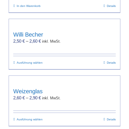
In den Warenkorb
Details
Willi Becher
2,50
€
–
2,60
€
inkl. MwSt.
Dieses
Ausführung wählen
Details
Produkt
weist
mehrere
Varianten
Weizenglas
auf.
2,60
€
–
2,90
€
inkl. MwSt.
Die
Optionen
können
Dieses
Ausführung wählen
auf
Details
Produkt
der