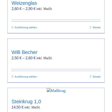
Weizenglas
2,60
€
–
2,90
€
inkl. MwSt.
Dieses
Ausführung wählen
Details
Produkt
weist
mehrere
Varianten
Willi Becher
auf.
2,50
€
–
2,60
€
inkl. MwSt.
Die
Optionen
können
Dieses
Ausführung wählen
auf
Details
Produkt
der
weist
Produktseite
mehrere
gewählt
Varianten
werden
Steinkrug 1,0
auf.
14,50
€
inkl. MwSt.
Die