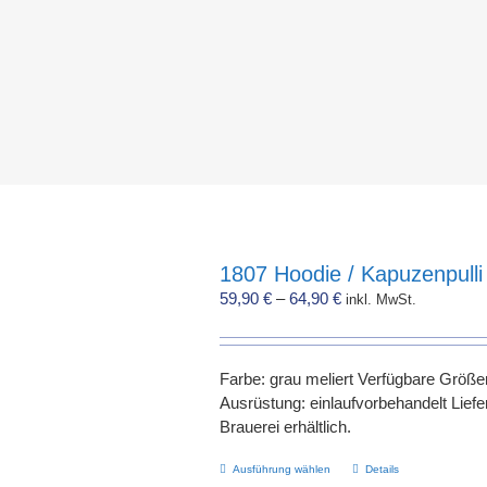
1807 Hoodie / Kapuzenpulli
59,90
€
–
64,90
€
inkl. MwSt.
Farbe: grau meliert Verfügbare Größe
Ausrüstung: einlaufvorbehandelt Liefer
Brauerei erhältlich.
Dieses
Ausführung wählen
Details