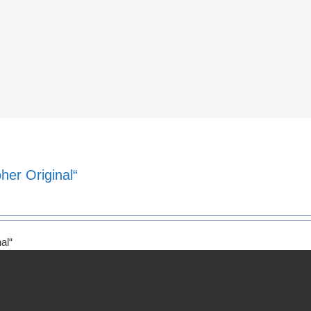
er Original“
al“