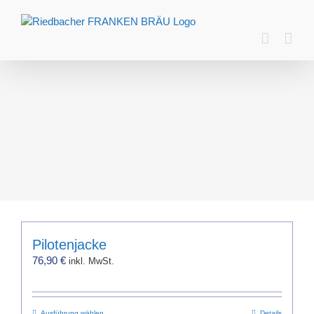
Zum
Inhalt
springen
Pilotenjacke
76,90
€
inkl. MwSt.
Ausführung wählen
Details