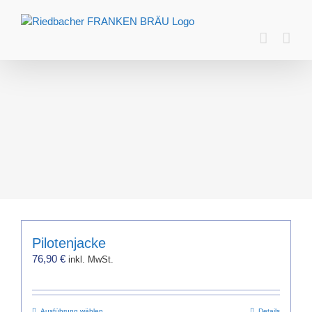
Zum
Inhalt
springen
Pilotenjacke
76,90
€
inkl. MwSt.
Ausführung wählen
Details