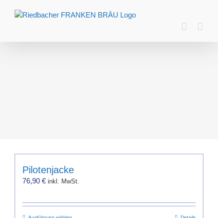
Zum
Inhalt
springen
Pilotenjacke
76,90
€
inkl. MwSt.
Ausführung wählen
Details