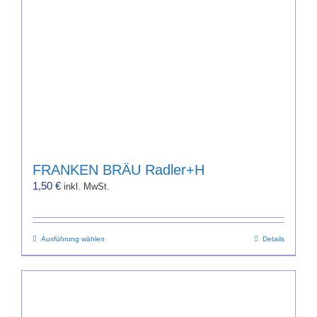
FRANKEN BRÄU Radler+H
1,50
€
inkl. MwSt.
Dieses
Ausführung wählen
Details
Produkt
weist
mehrere
Varianten