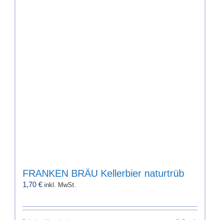
auf.
Die
Optionen
können
auf
der
Produktseite
gewählt
werden
FRANKEN BRÄU Kellerbier naturtrüb
1,70
€
inkl. MwSt.