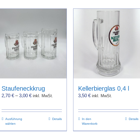
Staufeneckkrug
Kellerbierglas 0,4 l
2,70
€
–
3,00
€
3,50
€
inkl. MwSt.
inkl. MwSt.
Dieses
Ausführung
Details
In den
Details
wählen
Warenkorb
Produkt
weist