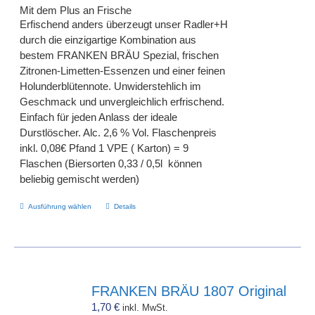
Mit dem Plus an Frische
Erfischend anders überzeugt unser Radler+H
durch die einzigartige Kombination aus
bestem FRANKEN BRÄU Spezial, frischen
Zitronen-Limetten-Essenzen und einer feinen
Holunderblütennote. Unwiderstehlich im
Geschmack und unvergleichlich erfrischend.
Einfach für jeden Anlass der ideale
Durstlöscher. Alc. 2,6 % Vol. Flaschenpreis
inkl. 0,08€ Pfand 1 VPE ( Karton) = 9
Flaschen (Biersorten 0,33 / 0,5l können
beliebig gemischt werden)
Dieses
Ausführung wählen
Details
Produkt
weist
mehrere
Varianten
auf.
FRANKEN BRÄU 1807 Original
Die
1,70
€
inkl. MwSt.