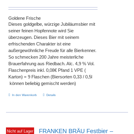
Optionen
können
auf
Goldene Frische
der
Dieses goldgelbe, würzige Jubiläumsbier mit
Produktseite
seiner feinen Hopfennote wird Sie
gewählt
überzeugen. Dieses Bier mit seinem
werden
erfrischenden Charakter ist eine
außergewöhnliche Freude für alle Bierkenner.
So schmecken 200 Jahre meisterliche
Brauerfahrung aus Riedbach. Alc. 4,9 % Vol.
Flaschenpreis inkl. 0,08€ Pfand 1 VPE (
Karton) = 9 Flaschen (Biersorten 0,33 / 0,5l
können beliebig gemischt werden)
In den Warenkorb
Details
FRANKEN BRÄU Festbier –
Nicht auf Lager