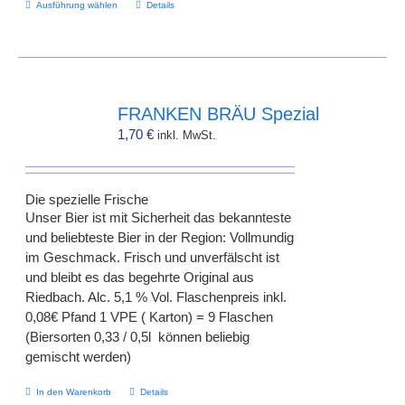
Dieses
Ausführung wählen
Details
Produkt
weist
mehrere
Varianten
auf.
FRANKEN BRÄU Spezial
Die
1,70
€
inkl. MwSt.
Optionen
können
auf
Die spezielle Frische
der
Unser Bier ist mit Sicherheit das bekannteste
Produktseite
und beliebteste Bier in der Region: Vollmundig
gewählt
im Geschmack. Frisch und unverfälscht ist
werden
und bleibt es das begehrte Original aus
Riedbach. Alc. 5,1 % Vol. Flaschenpreis inkl.
0,08€ Pfand 1 VPE ( Karton) = 9 Flaschen
(Biersorten 0,33 / 0,5l können beliebig
gemischt werden)
In den Warenkorb
Details