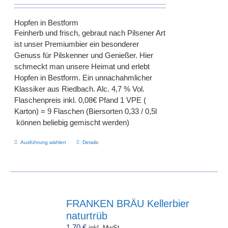
Hopfen in Bestform
Feinherb und frisch, gebraut nach Pilsener Art
ist unser Premiumbier ein besonderer
Genuss für Pilskenner und Genießer. Hier
schmeckt man unsere Heimat und erlebt
Hopfen in Bestform. Ein unnachahmlicher
Klassiker aus Riedbach. Alc. 4,7 % Vol.
Flaschenpreis inkl. 0,08€ Pfand 1 VPE (
Karton) = 9 Flaschen (Biersorten 0,33 / 0,5l
können beliebig gemischt werden)
Dieses
Ausführung wählen
Details
Produkt
weist
mehrere
Varianten
auf.
FRANKEN BRÄU Kellerbier
Die
naturtrüb
Optionen
1,70
€