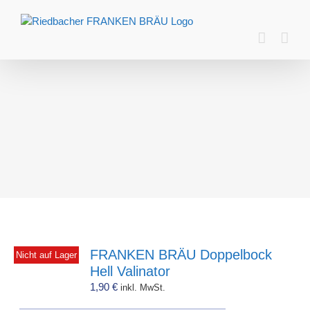
Zum
Inhalt
springen
FRANKEN BRÄU Doppelbock
Nicht auf Lager
Hell Valinator
1,90
€
inkl. MwSt.