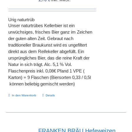
inkl. MwSt.
können
auf
der
Urig naturtrüb
Produktseite
Unser naturtrübes Kellerbier ist ein
gewählt
urwüchsiges, frisches Bier ganz im Zeichen
werden
der guten alten Zeit. Gebraut nach
traditioneller Braukunst wird es ungefiltert
direkt aus dem Reifekeller abgefüllt. Ein
ursprüngliches Bier, das die reine Kraft der
Natur in sich trägt. Alc. 5,1 % Vol.
Flaschenpreis inkl. 0,08€ Pfand 1 VPE (
Karton) = 9 Flaschen (Biersorten 0,33 / 0,5l
können beliebig gemischt werden)
In den Warenkorb
Details
FRANKEN BRÄU Hefeweizen