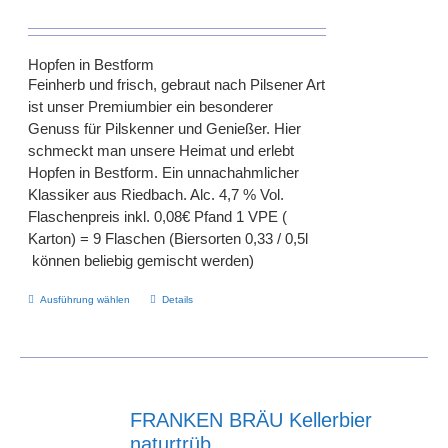
Hopfen in Bestform
Feinherb und frisch, gebraut nach Pilsener Art
ist unser Premiumbier ein besonderer
Genuss für Pilskenner und Genießer. Hier
schmeckt man unsere Heimat und erlebt
Hopfen in Bestform. Ein unnachahmlicher
Klassiker aus Riedbach. Alc. 4,7 % Vol.
Flaschenpreis inkl. 0,08€ Pfand 1 VPE (
Karton) = 9 Flaschen (Biersorten 0,33 / 0,5l
können beliebig gemischt werden)
Dieses
Ausführung wählen
Details
Produkt
weist
mehrere
Varianten
auf.
FRANKEN BRÄU Kellerbier
Die
naturtrüb