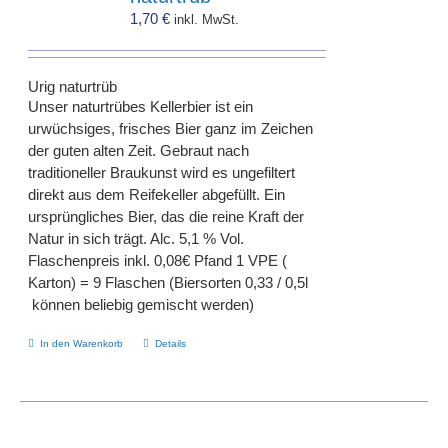
Optionen
1,70
€
inkl. MwSt.
können
auf
der
Urig naturtrüb
Produktseite
Unser naturtrübes Kellerbier ist ein
gewählt
urwüchsiges, frisches Bier ganz im Zeichen
werden
der guten alten Zeit. Gebraut nach
traditioneller Braukunst wird es ungefiltert
direkt aus dem Reifekeller abgefüllt. Ein
ursprüngliches Bier, das die reine Kraft der
Natur in sich trägt. Alc. 5,1 % Vol.
Flaschenpreis inkl. 0,08€ Pfand 1 VPE (
Karton) = 9 Flaschen (Biersorten 0,33 / 0,5l
können beliebig gemischt werden)
In den Warenkorb
Details