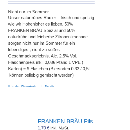
auf
der
Nicht nur im Sommer
Produktseite
Unser naturtrübes Radler – frisch und spritzig
gewählt
wie wir Hohenloher es lieben. 50%
werden
FRANKEN BRÄU Spezial und 50%
naturtrübe und feinherbe Zitronenlimonade
sorgen nicht nur im Sommer für ein
lebendiges , nicht zu süßes
Geschmackserlebnis. Alc. 2,5% Vol.
Flaschenpreis inkl. 0,08€ Pfand 1 VPE (
Karton) = 9 Flaschen (Biersorten 0,33 / 0,5l
können beliebig gemischt werden)
In den Warenkorb
Details
FRANKEN BRÄU Pils
1,70
€
inkl. MwSt.