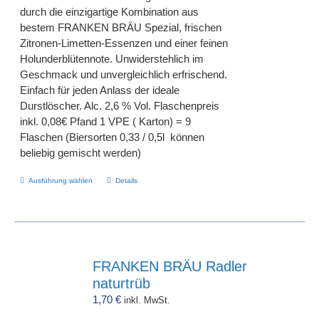
durch die einzigartige Kombination aus
bestem FRANKEN BRÄU Spezial, frischen
Zitronen-Limetten-Essenzen und einer feinen
Holunderblütennote. Unwiderstehlich im
Geschmack und unvergleichlich erfrischend.
Einfach für jeden Anlass der ideale
Durstlöscher. Alc. 2,6 % Vol. Flaschenpreis
inkl. 0,08€ Pfand 1 VPE ( Karton) = 9
Flaschen (Biersorten 0,33 / 0,5l können
beliebig gemischt werden)
Dieses
Ausführung wählen
Details
Produkt
weist
mehrere
Varianten
auf.
FRANKEN BRÄU Radler
Die
naturtrüb
Optionen
1,70
€
inkl. MwSt.
können