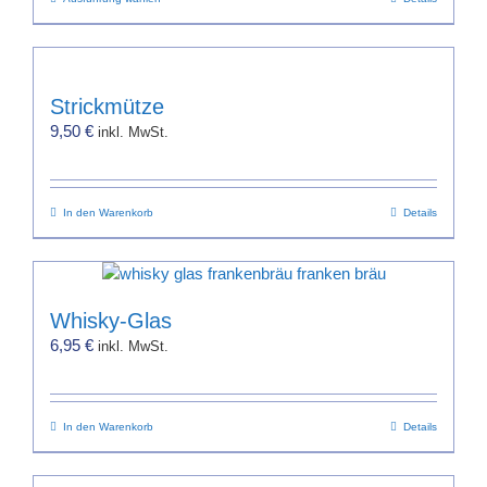
Dieses
Produkt
weist
mehrere
Varianten
Strickmütze
auf.
9,50
€
inkl. MwSt.
Die
Optionen
können
In den Warenkorb
auf
Details
der
Produktseite
gewählt
werden
Whisky-Glas
6,95
€
inkl. MwSt.
In den Warenkorb
Details