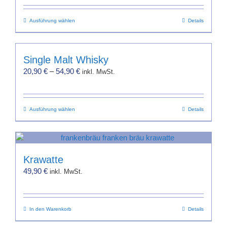
Dieses
Ausführung wählen
Details
Produkt
weist
mehrere
Single Malt Whisky
Varianten
20,90
€
–
54,90
€
inkl. MwSt.
auf.
Die
Optionen
Dieses
Ausführung wählen
können
Details
Produkt
auf
weist
der
mehrere
Produktseite
Varianten
gewählt
Krawatte
auf.
werden
49,90
€
inkl. MwSt.
Die
Optionen
können
In den Warenkorb
auf
Details
der