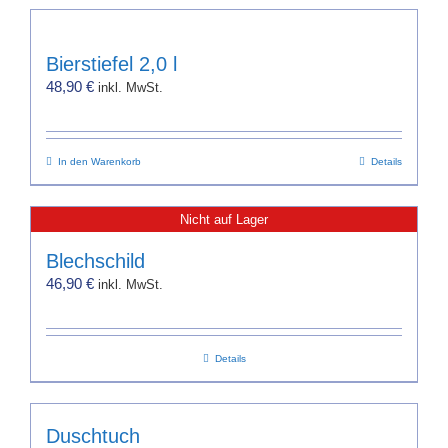
Produktseite
gewählt
werden
Bierstiefel 2,0 l
48,90
€
inkl. MwSt.
In den Warenkorb
Details
Nicht auf Lager
Blechschild
46,90
€
inkl. MwSt.
Details
Duschtuch