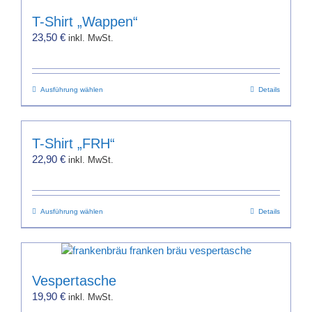
T-Shirt „Wappen“
23,50
€
inkl. MwSt.
Dieses
Ausführung wählen
Details
Produkt
weist
mehrere
T-Shirt „FRH“
Varianten
22,90
€
inkl. MwSt.
auf.
Die
Optionen
Dieses
Ausführung wählen
können
Details
Produkt
auf
weist
der
mehrere
Produktseite
Varianten
gewählt
Vespertasche
auf.
werden
19,90
€
inkl. MwSt.
Die