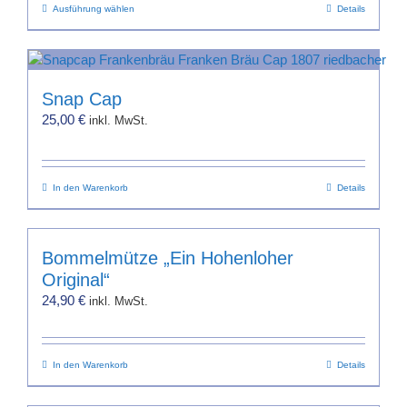
Dieses
Ausführung wählen
Details
Produkt
weist
mehrere
Varianten
Snap Cap
auf.
25,00
€
inkl. MwSt.
Die
Optionen
können
In den Warenkorb
auf
Details
der
Produktseite
gewählt
Bommelmütze „Ein Hohenloher
werden
Original“
24,90
€
inkl. MwSt.
In den Warenkorb
Details