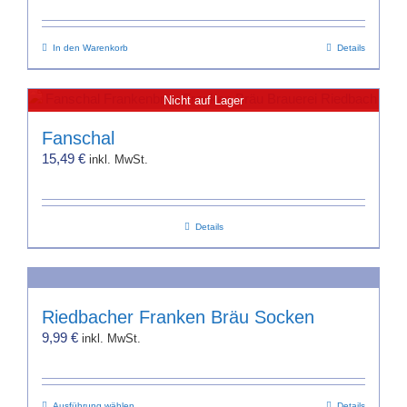
Optionen
können
In den Warenkorb
auf
Details
der
Produktseite
Nicht auf Lager
gewählt
werden
Fanschal
15,49
€
inkl. MwSt.
Details
Riedbacher Franken Bräu Socken
9,99
€
inkl. MwSt.
Ausführung wählen
Details