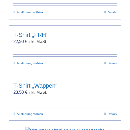
Dieses
Ausführung wählen
Details
Produkt
weist
mehrere
T-Shirt „FRH“
Varianten
22,90
€
inkl. MwSt.
auf.
Die
Optionen
Dieses
Ausführung wählen
können
Details
Produkt
auf
weist
der
mehrere
Produktseite
T-Shirt „Wappen“
Varianten
gewählt
23,50
€
inkl. MwSt.
auf.
werden
Die
Optionen
Dieses
Ausführung wählen
können
Details
Produkt
auf
weist
der