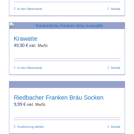
In den Warenkorb
Details
Krawatte
49,90
€
inkl. MwSt.
In den Warenkorb
Details
Riedbacher Franken Bräu Socken
9,99
€
inkl. MwSt.
Dieses
Ausführung wählen
Details
Produkt