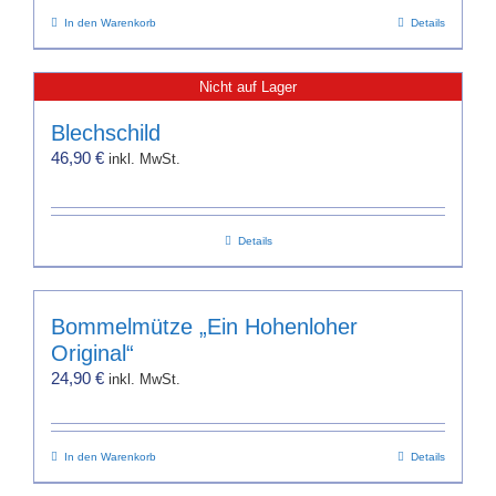
In den Warenkorb
Details
Nicht auf Lager
Blechschild
46,90
€
inkl. MwSt.
Details
Bommelmütze „Ein Hohenloher
Original“
24,90
€
inkl. MwSt.
In den Warenkorb
Details