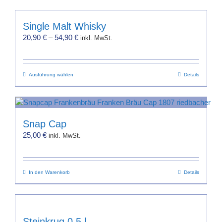
weist
mehrere
Single Malt Whisky
Varianten
20,90
€
–
54,90
€
inkl. MwSt.
auf.
Die
Optionen
Dieses
Ausführung wählen
können
Details
Produkt
auf
weist
der
mehrere
Produktseite
Varianten
gewählt
Snap Cap
auf.
werden
25,00
€
inkl. MwSt.
Die
Optionen
können
In den Warenkorb
auf
Details
der
Produktseite
gewählt
werden
Steinkrug 0,5 l