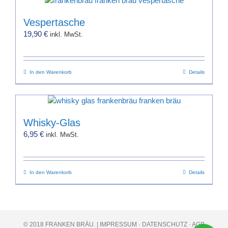
mehrere
Produktseite
Varianten
gewählt
Vespertasche
auf.
werden
19,90
€
inkl. MwSt.
Die
Optionen
können
In den Warenkorb
auf
Details
der
Produktseite
gewählt
werden
Whisky-Glas
6,95
€
inkl. MwSt.
In den Warenkorb
Details
© 2018 FRANKEN BRÄU. |
IMPRESSUM
·
DATENSCHUTZ
·
AGB