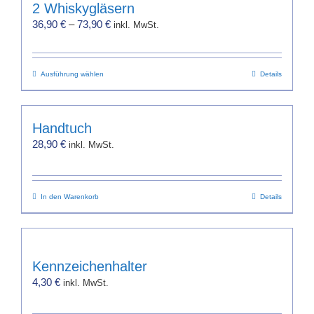
2 Whiskygläsern
36,90
€
–
73,90
€
inkl. MwSt.
Dieses
Ausführung wählen
Details
Produkt
weist
mehrere
Handtuch
Varianten
28,90
€
inkl. MwSt.
auf.
Die
Optionen
In den Warenkorb
können
Details
auf
der
Produktseite
gewählt
Kennzeichenhalter
werden
4,30
€
inkl. MwSt.