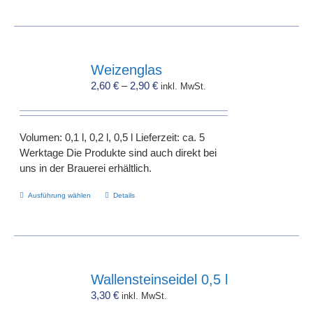
Weizenglas
2,60
€
–
2,90
€
inkl. MwSt.
Volumen: 0,1 l, 0,2 l, 0,5 l Lieferzeit: ca. 5
Werktage Die Produkte sind auch direkt bei
uns in der Brauerei erhältlich.
Dieses
Ausführung wählen
Details
Produkt
weist
mehrere
Varianten
auf.
Wallensteinseidel 0,5 l
Die
3,30
€
inkl. MwSt.
Optionen