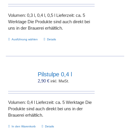
Volumen: 0,3 l, 0,4 l, 0,5 l Lieferzeit: ca. 5
Werktage Die Produkte sind auch direkt bei
uns in der Brauerei erhältlich.
Dieses
Ausführung wählen
Details
Produkt
weist
mehrere
Varianten
auf.
Pilstulpe 0,4 l
Die
2,90
€
inkl. MwSt.
Optionen
können
auf
Volumen: 0,4 l Lieferzeit: ca. 5 Werktage Die
der
Produkte sind auch direkt bei uns in der
Produktseite
Brauerei erhältlich.
gewählt
werden
In den Warenkorb
Details