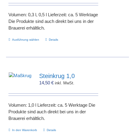
können
auf
Volumen: 0,3 l, 0,5 l Lieferzeit: ca. 5 Werktage
der
Die Produkte sind auch direkt bei uns in der
Produktseite
Brauerei erhältlich.
gewählt
werden
Dieses
Ausführung wählen
Details
Produkt
weist
mehrere
Varianten
auf.
Steinkrug 1,0
Die
14,50
€
inkl. MwSt.
Optionen
können
auf
Volumen: 1,0 l Lieferzeit: ca. 5 Werktage Die
der
Produkte sind auch direkt bei uns in der
Produktseite
Brauerei erhältlich.
gewählt
werden
In den Warenkorb
Details