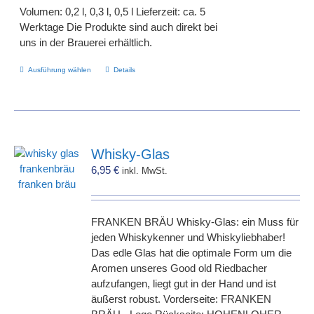
Volumen: 0,2 l, 0,3 l, 0,5 l Lieferzeit: ca. 5
Werktage Die Produkte sind auch direkt bei
uns in der Brauerei erhältlich.
Dieses
Ausführung wählen
Details
Produkt
weist
mehrere
Varianten
auf.
Whisky-Glas
Die
6,95
€
inkl. MwSt.
Optionen
können
auf
FRANKEN BRÄU Whisky-Glas: ein Muss für
der
jeden Whiskykenner und Whiskyliebhaber!
Produktseite
Das edle Glas hat die optimale Form um die
gewählt
Aromen unseres Good old Riedbacher
werden
aufzufangen, liegt gut in der Hand und ist
äußerst robust. Vorderseite: FRANKEN