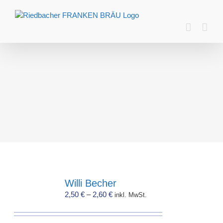
Zum
Inhalt
springen
Willi Becher
2,50
€
–
2,60
€
inkl. MwSt.