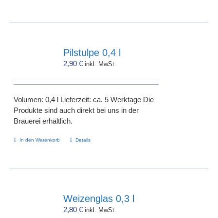
Produkt
weist
mehrere
Varianten
auf.
Pilstulpe 0,4 l
Die
2,90
€
inkl. MwSt.
Optionen
können
auf
Volumen: 0,4 l Lieferzeit: ca. 5 Werktage Die
der
Produkte sind auch direkt bei uns in der
Produktseite
Brauerei erhältlich.
gewählt
werden
In den Warenkorb
Details
Weizenglas 0,3 l
2,80
€
inkl. MwSt.