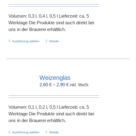
können
auf
Volumen: 0,3 l, 0,4 l, 0,5 l Lieferzeit: ca. 5
der
Werktage Die Produkte sind auch direkt bei
Produktseite
uns in der Brauerei erhältlich.
gewählt
werden
Dieses
Ausführung wählen
Details
Produkt
weist
mehrere
Varianten
auf.
Weizenglas
Die
2,60
€
–
2,90
€
inkl. MwSt.
Optionen
können
auf
Volumen: 0,1 l, 0,2 l, 0,5 l Lieferzeit: ca. 5
der
Werktage Die Produkte sind auch direkt bei
Produktseite
uns in der Brauerei erhältlich.
gewählt
werden
Dieses
Ausführung wählen
Details