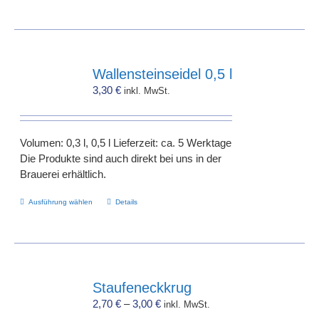
Wallensteinseidel 0,5 l
3,30
€
inkl. MwSt.
Volumen: 0,3 l, 0,5 l Lieferzeit: ca. 5 Werktage
Die Produkte sind auch direkt bei uns in der
Brauerei erhältlich.
Dieses
Ausführung wählen
Details
Produkt
weist
mehrere
Varianten
auf.
Staufeneckkrug
Die
2,70
€
–
3,00
€
inkl. MwSt.
Optionen