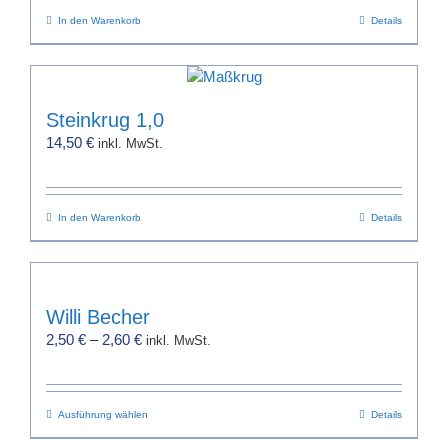
In den Warenkorb
Details
Steinkrug 1,0
14,50
€
inkl. MwSt.
In den Warenkorb
Details
Willi Becher
2,50
€
–
2,60
€
inkl. MwSt.
Dieses
Ausführung wählen
Details
Produkt