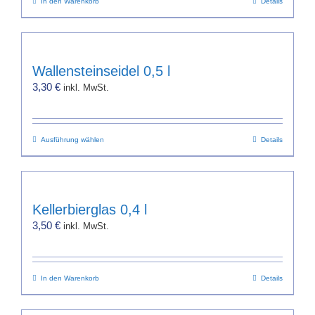
In den Warenkorb
Details
Wallensteinseidel 0,5 l
3,30
€
inkl. MwSt.
Dieses
Ausführung wählen
Details
Produkt
weist
mehrere
Varianten
Kellerbierglas 0,4 l
auf.
3,50
€
inkl. MwSt.
Die
Optionen
können
In den Warenkorb
auf
Details
der
Produktseite