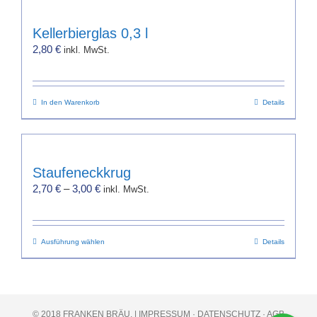
gewählt
werden
Kellerbierglas 0,3 l
2,80
€
inkl. MwSt.
In den Warenkorb
Details
Staufeneckkrug
2,70
€
–
3,00
€
inkl. MwSt.
Dieses
Ausführung wählen
Details
Produkt
weist
mehrere
Varianten
© 2018 FRANKEN BRÄU. |
IMPRESSUM
·
DATENSCHUTZ
·
AGB