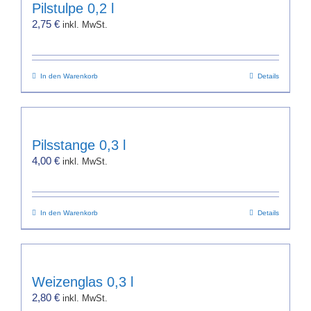
werden
Pilstulpe 0,2 l
2,75
€
inkl. MwSt.
In den Warenkorb
Details
Pilsstange 0,3 l
4,00
€
inkl. MwSt.
In den Warenkorb
Details
Weizenglas 0,3 l
2,80
€
inkl. MwSt.