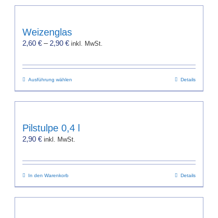
weist
mehrere
Varianten
Weizenglas
auf.
2,60
€
–
2,90
€
inkl. MwSt.
Die
Optionen
können
Dieses
Ausführung wählen
auf
Details
Produkt
der
weist
Produktseite
mehrere
gewählt
Varianten
werden
Pilstulpe 0,4 l
auf.
2,90
€
inkl. MwSt.
Die
Optionen
können
In den Warenkorb
auf
Details
der
Produktseite
gewählt