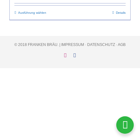
Dieses
Ausführung wählen
Details
Produkt
weist
mehrere
Varianten
© 2018 FRANKEN BRÄU. |
IMPRESSUM
·
DATENSCHUTZ
·
AGB
auf.
Die
Instagram
Facebook
Optionen
können
auf
der
Produktseite
gewählt
werden