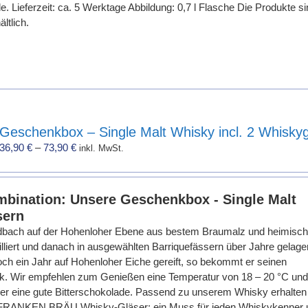
e. Lieferzeit: ca. 5 Werktage Abbildung: 0,7 l Flasche Die Produkte si
ltlich.
Geschenkbox – Single Malt Whisky incl. 2 Whisky
36,90
€
–
73,90
€
inkl. MwSt.
bination: Unsere Geschenkbox - Single Malt
sern
iedbach auf der Hohenloher Ebene aus bestem Braumalz und heimisc
lliert und danach in ausgewählten Barriquefässern über Jahre gelager
och ein Jahr auf Hohenloher Eiche gereift, so bekommt er seinen
k. Wir empfehlen zum Genießen eine Temperatur von 18 – 20 °C und
der eine gute Bitterschokolade. Passend zu unserem Whisky erhalten
 FRANKEN BRÄU Whisky-Gläser: ein Muss für jeden Whiskykenner 