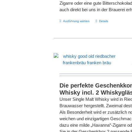
Zigarre oder eine gute Bitterschokolad
auch direkt bei uns in der Brauerei erhä
Dieses
Ausführung wählen
Details
Produkt
weist
mehrere
Varianten
auf.
Die
Optionen
können
auf
Die perfekte Geschenkkom
der
Whisky incl. 2 Whiskyglä
Produktseite
Unser Single Malt Whisky wird in R
gewählt
Brauwasser hergestellt. Zweimal desti
werden
Als Besonderheit wird er zusätzlich n
weichen und einzigartigen Geschmac
dazu eine milde „Havanna“-Zigarre o
Sie in der Geschenkbox 2 passende