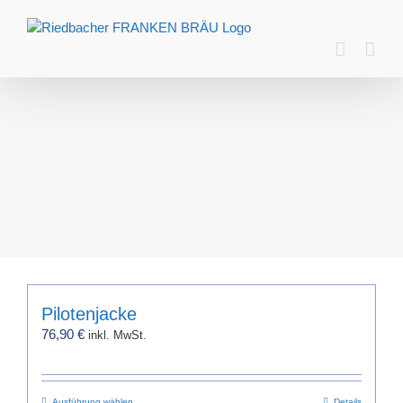
Zum
Inhalt
springen
Pilotenjacke
76,90
€
inkl. MwSt.
Ausführung wählen
Details