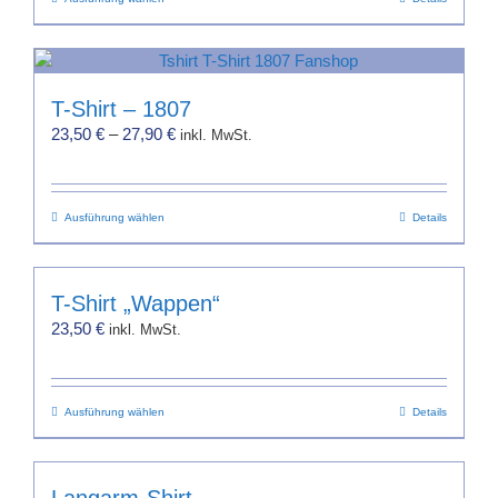
Dieses
Produkt
weist
mehrere
Varianten
T-Shirt – 1807
auf.
23,50
€
–
27,90
€
inkl. MwSt.
Die
Optionen
können
Dieses
Ausführung wählen
auf
Details
Produkt
der
weist
Produktseite
mehrere
gewählt
T-Shirt „Wappen“
Varianten
werden
23,50
€
inkl. MwSt.
auf.
Die
Optionen
Dieses
Ausführung wählen
können
Details
Produkt
auf
weist
der
mehrere
Produktseite