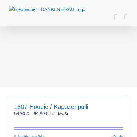
Zum
Inhalt
springen
1807 Hoodie / Kapuzenpulli
59,90
€
–
64,90
€
inkl. MwSt.
Ausführung wählen
Details