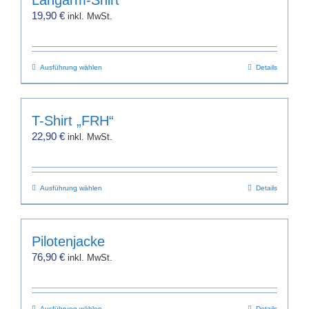
Langarm-Shirt
Varianten
gewählt
19,90
€
inkl. MwSt.
auf.
werden
Die
Optionen
Dieses
Ausführung wählen
können
Details
Produkt
auf
weist
der
mehrere
Produktseite
T-Shirt „FRH“
Varianten
gewählt
22,90
€
inkl. MwSt.
auf.
werden
Die
Optionen
Dieses
Ausführung wählen
können
Details
Produkt
auf
weist
der
mehrere
Produktseite
Pilotenjacke
Varianten
gewählt
76,90
€
inkl. MwSt.
auf.
werden
Die
Optionen
Ausführung wählen
Details