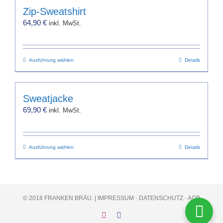
mehrere
gewählt
Zip-Sweatshirt
Varianten
werden
64,90
€
inkl. MwSt.
auf.
Die
Optionen
Dieses
Ausführung wählen
können
Details
Produkt
auf
weist
der
mehrere
Produktseite
Sweatjacke
Varianten
gewählt
69,90
€
inkl. MwSt.
auf.
werden
Die
Optionen
Dieses
Ausführung wählen
können
Details
Produkt
auf
weist
der
mehrere
Produktseite
Varianten
gewählt
© 2018 FRANKEN BRÄU. |
IMPRESSUM
·
DATENSCHUTZ
·
AGB
auf.
werden
Die
Instagram
Facebook