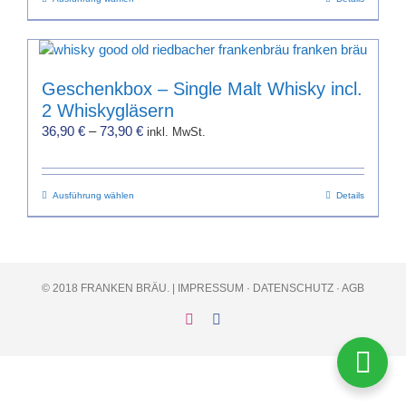
Dieses
Produkt
weist
mehrere
Varianten
Geschenkbox – Single Malt Whisky incl.
auf.
2 Whiskygläsern
Die
36,90
€
–
73,90
€
inkl. MwSt.
Optionen
können
auf
Dieses
Ausführung wählen
Details
der
Produkt
Produktseite
weist
gewählt
mehrere
werden
Varianten
© 2018 FRANKEN BRÄU. |
IMPRESSUM
·
DATENSCHUTZ
·
AGB
auf.
Die
Instagram
Facebook
Optionen
können
auf
der