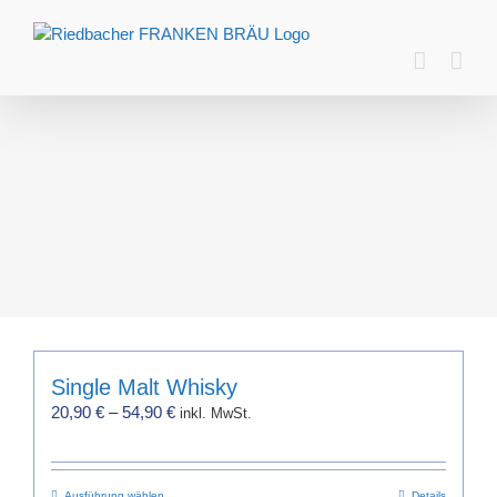
Zum
Inhalt
springen
Single Malt Whisky
20,90
€
–
54,90
€
inkl. MwSt.
Ausführung wählen
Details