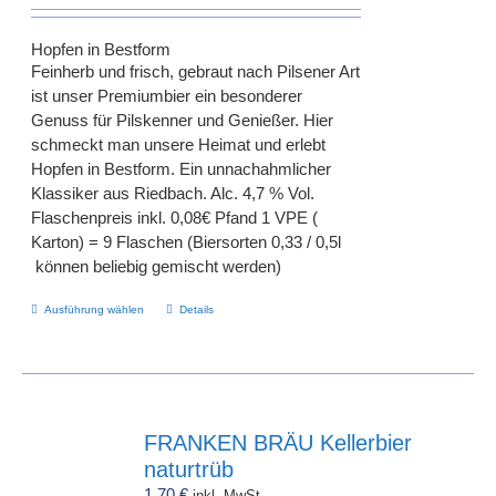
Hopfen in Bestform
Feinherb und frisch, gebraut nach Pilsener Art
ist unser Premiumbier ein besonderer
Genuss für Pilskenner und Genießer. Hier
schmeckt man unsere Heimat und erlebt
Hopfen in Bestform. Ein unnachahmlicher
Klassiker aus Riedbach. Alc. 4,7 % Vol.
Flaschenpreis inkl. 0,08€ Pfand 1 VPE (
Karton) = 9 Flaschen (Biersorten 0,33 / 0,5l
können beliebig gemischt werden)
Dieses
Ausführung wählen
Details
Produkt
weist
mehrere
Varianten
auf.
FRANKEN BRÄU Kellerbier
Die
naturtrüb
Optionen
1,70
€