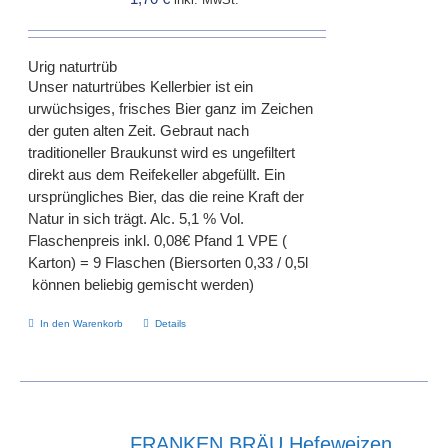
inkl. MwSt.
können
auf
der
Urig naturtrüb
Produktseite
Unser naturtrübes Kellerbier ist ein
gewählt
urwüchsiges, frisches Bier ganz im Zeichen
werden
der guten alten Zeit. Gebraut nach
traditioneller Braukunst wird es ungefiltert
direkt aus dem Reifekeller abgefüllt. Ein
ursprüngliches Bier, das die reine Kraft der
Natur in sich trägt. Alc. 5,1 % Vol.
Flaschenpreis inkl. 0,08€ Pfand 1 VPE (
Karton) = 9 Flaschen (Biersorten 0,33 / 0,5l
können beliebig gemischt werden)
In den Warenkorb
Details
FRANKEN BRÄU Hefeweizen