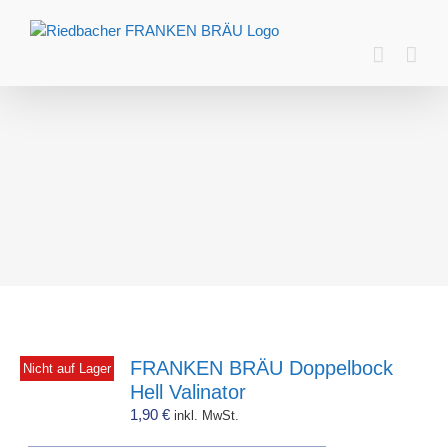
Zum
Inhalt
springen
FRANKEN BRÄU Doppelbock
Nicht auf Lager
Hell Valinator
1,90
€
inkl. MwSt.