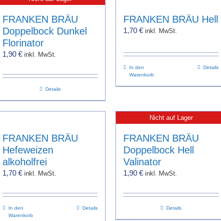
FRANKEN BRÄU
FRANKEN BRÄU Hell
Doppelbock Dunkel
1,70
€
inkl. MwSt.
Florinator
1,90
€
inkl. MwSt.
In den
Details
Warenkorb
Details
Nicht auf Lager
FRANKEN BRÄU
FRANKEN BRÄU
Hefeweizen
Doppelbock Hell
alkoholfrei
Valinator
1,70
€
1,90
€
inkl. MwSt.
inkl. MwSt.
In den
Details
Details
Warenkorb