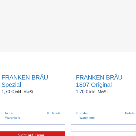
FRANKEN BRÄU
FRANKEN BRÄU
Spezial
1807 Original
1,70
€
1,70
€
inkl. MwSt.
inkl. MwSt.
In den
Details
In den
Details
Warenkorb
Warenkorb
Nicht auf Lager