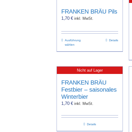
FRANKEN BRÄU Pils
1,70
€
inkl. MwSt.
Dieses
Ausführung
Details
wählen
Produkt
weist
mehrere
Varianten
Nicht auf Lager
auf.
Die
FRANKEN BRÄU
Optionen
Festbier – saisonales
können
Winterbier
auf
1,70
€
inkl. MwSt.
der
Produktseite
gewählt
Details
werden