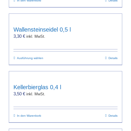
In den Warenkorb
Details
Wallensteinseidel 0,5 l
3,30
€
inkl. MwSt.
Dieses
Ausführung wählen
Details
Produkt
weist
mehrere
Varianten
Kellerbierglas 0,4 l
auf.
3,50
€
inkl. MwSt.
Die
Optionen
können
In den Warenkorb
auf
Details
der
Produktseite