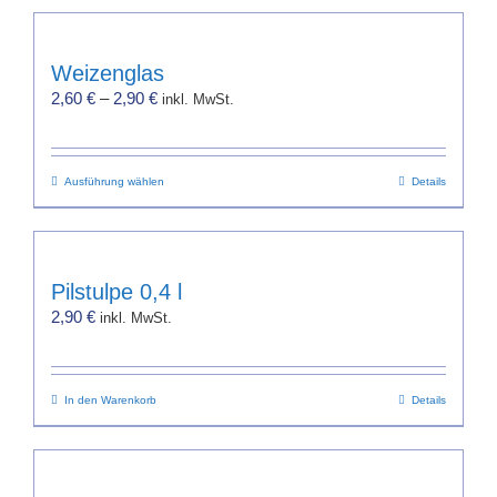
weist
mehrere
Varianten
Weizenglas
auf.
2,60
€
–
2,90
€
inkl. MwSt.
Die
Optionen
können
Dieses
Ausführung wählen
auf
Details
Produkt
der
weist
Produktseite
mehrere
gewählt
Varianten
werden
Pilstulpe 0,4 l
auf.
2,90
€
inkl. MwSt.
Die
Optionen
können
In den Warenkorb
auf
Details
der
Produktseite
gewählt