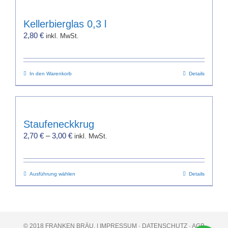
gewählt
werden
Kellerbierglas 0,3 l
2,80
€
inkl. MwSt.
In den Warenkorb
Details
Staufeneckkrug
2,70
€
–
3,00
€
inkl. MwSt.
Dieses
Ausführung wählen
Details
Produkt
weist
mehrere
Varianten
© 2018 FRANKEN BRÄU. |
IMPRESSUM
·
DATENSCHUTZ
·
AGB