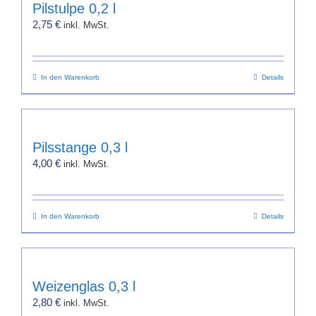
werden
Pilstulpe 0,2 l
2,75
€
inkl. MwSt.
In den Warenkorb
Details
Pilsstange 0,3 l
4,00
€
inkl. MwSt.
In den Warenkorb
Details
Weizenglas 0,3 l
2,80
€
inkl. MwSt.