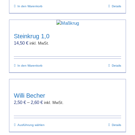
In den Warenkorb
Details
Steinkrug 1,0
14,50
€
inkl. MwSt.
In den Warenkorb
Details
Willi Becher
2,50
€
–
2,60
€
inkl. MwSt.
Dieses
Ausführung wählen
Details
Produkt